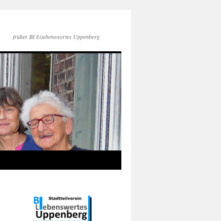
früher BI l(i)ebenswertes Uppenberg