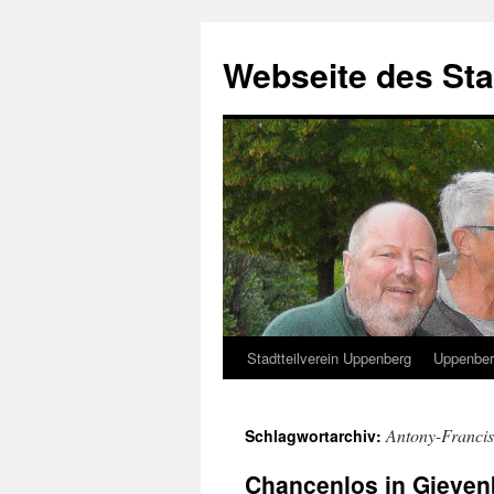
Zum
Inhalt
Webseite des Sta
springen
Stadtteilverein Uppenberg
Uppenber
Antony-Franci
Schlagwortarchiv:
Chancenlos in Gieve