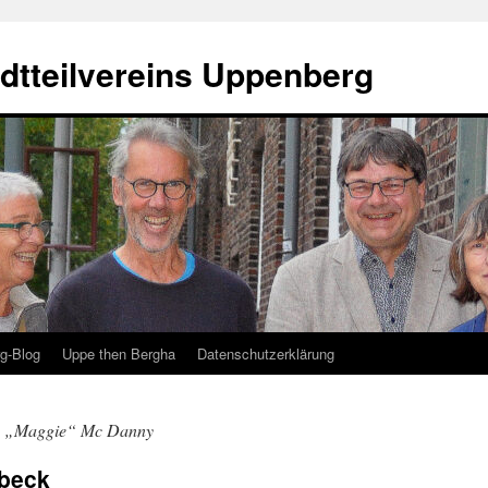
dtteilvereins Uppenberg
g-Blog
Uppe then Bergha
Datenschutzerklärung
s „Maggie“ Mc Danny
nbeck