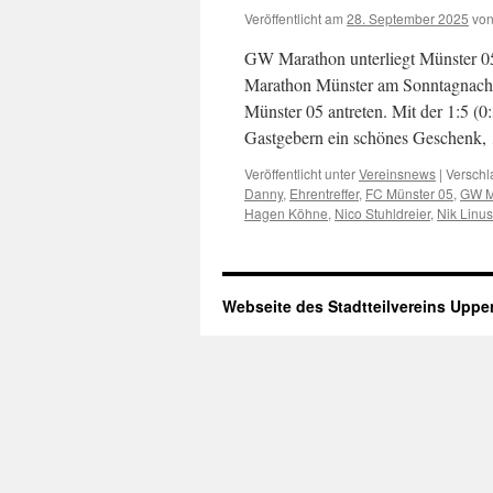
Veröffentlicht am
28. September 2025
vo
GW Marathon unterliegt Münster 0
Marathon Münster am Sonntagnachm
Münster 05 antreten. Mit der 1:5 
Gastgebern ein schönes Geschenk
Veröffentlicht unter
Vereinsnews
|
Verschl
Danny
,
Ehrentreffer
,
FC Münster 05
,
GW M
Hagen Köhne
,
Nico Stuhldreier
,
Nik Linu
Webseite des Stadtteilvereins Upp