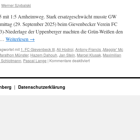
n
Werner Szybalski
5 mit 1:5 Arnheimweg. Stark ersatzgeschwächt musste GW
ittag (29. September 2025) beim Gievenbecker Verein FC
(0:3)-Niederlage der Uppenberger machten die Grün-Weißen den
, …
Weiterlesen
→
agwortet mit
1. FC Gievenbeck III
,
Ali Hodroj
,
Antony-Francis „Maggie“ Mc
arathon Münster
,
Hazem Dahouh
,
Jan Stein
,
Marcel Klusak
,
Maximilian
für
s Schlotmann
,
Pascal Lange
|
Kommentare deaktiviert
Chancenlos
in
Gievenbeck
enberg
Datenschutzerklärung