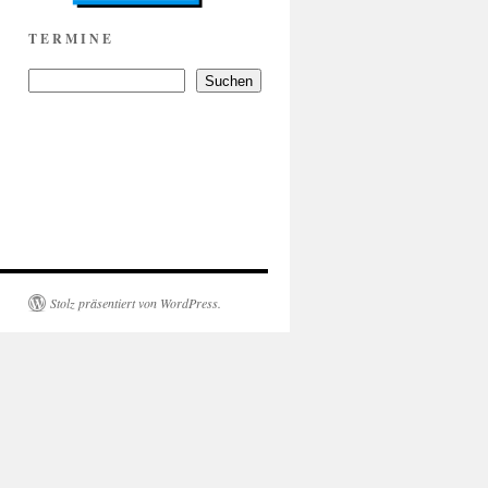
T E R M I N E
Suchen
Stolz präsentiert von WordPress.