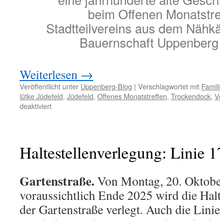
beim Offenen Monatstre
Stadtteilvereins aus dem Nähk
Bauernschaft Uppenberg 
Weiterlesen
→
Veröffentlicht unter
Uppenberg-Blog
|
Verschlagwortet mit
Famil
lütke Jüdefeld
,
Jüdefeld
,
Offenes Monatstreffen
,
Trockendock
,
V
für
deaktiviert
Offenes
Treffen
des
Stadtteilvereins
Haltestellenverlegung: Linie 1
Uppenberg
Gartenstraße.
Von Montag, 20. Oktobe
voraussichtlich Ende 2025 wird die Halt
der Gartenstraße verlegt. Auch die Lini