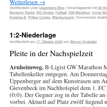
Weiterlesen
→
Veröffentlicht unter
Uppenberg-Blog
|
Verschlagwortet mit
Ali Ho
Benjamin Ranke
,
BG Gimbte
,
Fußball
,
GW Marathon
,
Immer M
Kreisliga B
,
Philipp Cordes
,
Wienburgpark
|
Kommentare deaktiv
1:2-Niederlage
Veröffentlicht am
17. Oktober 2025
von
Werner Szybalski
Pleite in der Nachspielzeit
Arnheimweg.
B-Ligist GW Marathon M
Tabellenkeller entgegen. Am Donnersta
Uppenberger auf dem Kunstrasen am A
Gievenbeck im Nachholspiel dem 1. FC 
(0:0). Der Gegner zog in der Tabelle a
vorbei. Aktuell auf Platz zwölf liegen