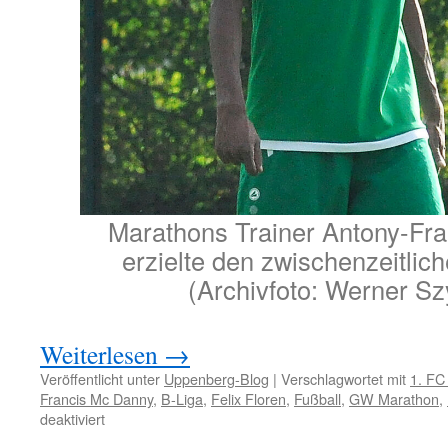
Marathons Trainer Antony-Fr
erzielte den zwischenzeitlic
(Archivfoto: Werner Sz
Weiterlesen
→
Veröffentlicht unter
Uppenberg-Blog
|
Verschlagwortet mit
1. FC
Francis Mc Danny
,
B-Liga
,
Felix Floren
,
Fußball
,
GW Marathon
,
für
deaktiviert
1:2-