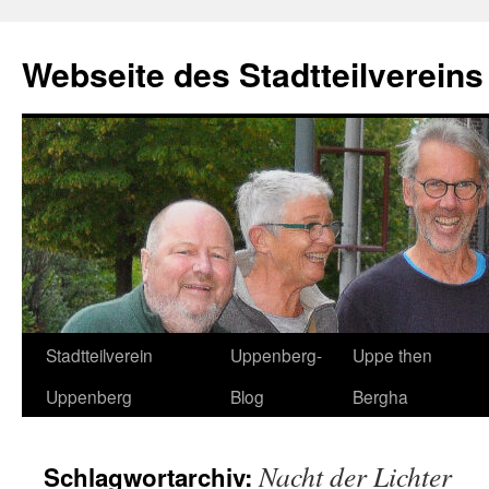
Zum
Inhalt
Webseite des Stadtteilverein
springen
Stadtteilverein
Uppenberg-
Uppe then
Uppenberg
Blog
Bergha
Nacht der Lichter
Schlagwortarchiv: