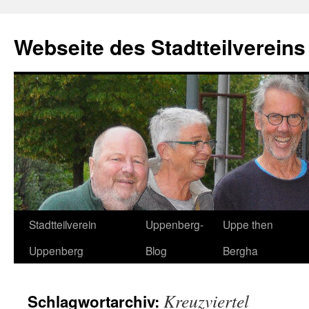
Zum
Inhalt
Webseite des Stadtteilverein
springen
Stadtteilverein
Uppenberg-
Uppe then
Uppenberg
Blog
Bergha
Kreuzviertel
Schlagwortarchiv: