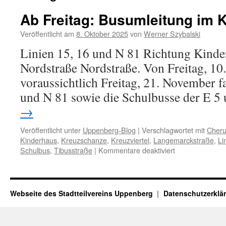
Ab Freitag: Busumleitung im K
Veröffentlicht am
8. Oktober 2025
von
Werner Szybalski
Linien 15, 16 und N 81 Richtung Kind
Nordstraße Nordstraße. Von Freitag, 10
voraussichtlich Freitag, 21. November f
und N 81 sowie die Schulbusse der E 
→
Veröffentlicht unter
Uppenberg-Blog
|
Verschlagwortet mit
Cheru
Kinderhaus
,
Kreuzschanze
,
Kreuzviertel
,
Langemarckstraße
,
Li
für
Schulbus
,
Tibusstraße
|
Kommentare deaktiviert
Ab
Freitag:
Busumleitung
im
Webseite des Stadtteilvereins Uppenberg
Datenschutzerklä
Kreuzviertel