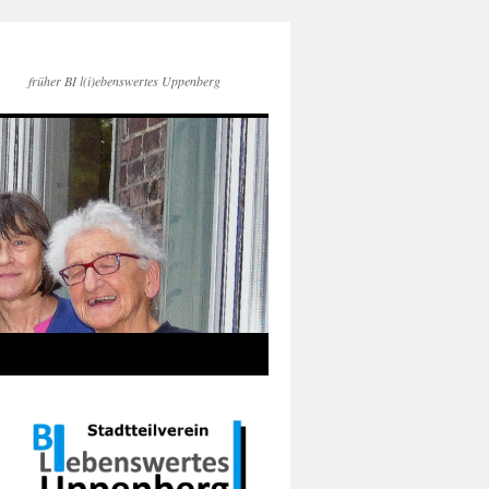
früher BI l(i)ebenswertes Uppenberg