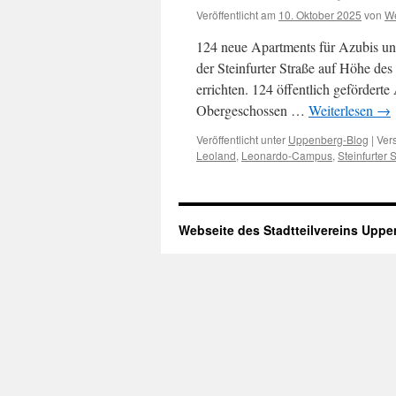
Veröffentlicht am
10. Oktober 2025
von
We
124 neue Apartments für Azubis un
der Steinfurter Straße auf Höhe d
errichten. 124 öffentlich gefördert
Obergeschossen …
Weiterlesen
→
Veröffentlicht unter
Uppenberg-Blog
|
Ver
Leoland
,
Leonardo-Campus
,
Steinfurter 
Webseite des Stadtteilvereins Upp