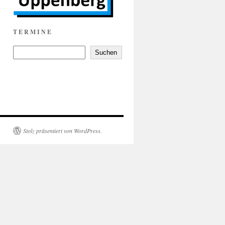
T E R M I N E
Suchen
Stolz präsentiert von WordPress.