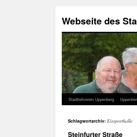
Zum
Inhalt
Webseite des Sta
springen
Stadtteilverein Uppenberg
Uppenber
Eissporthalle
Schlagwortarchiv:
Steinfurter Straße