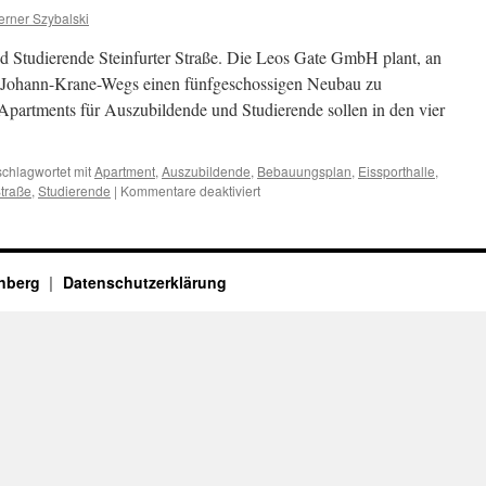
rner Szybalski
d Studierende Steinfurter Straße. Die Leos Gate GmbH plant, an
es Johann-Krane-Wegs einen fünfgeschossigen Neubau zu
e Apartments für Auszubildende und Studierende sollen in den vier
schlagwortet mit
Apartment
,
Auszubildende
,
Bebauungsplan
,
Eissporthalle
,
für
Straße
,
Studierende
|
Kommentare deaktiviert
Steinfurter
Straße
enberg
Datenschutzerklärung