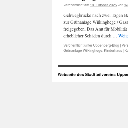
Veröffentlicht am
13. Oktober 2025
von
We
Gehwegbrücke nach zwei Tagen Bauz
zur Grünanlage Wilkinghege / Gass
freigegeben. Das Amt für Mobilität
erheblicher Schäden durch …
Weit
Veröffentlicht unter
Uppenberg-Blog
|
Ver
Grünanlage Wilkinghege
,
Kinderhaus
|
Ko
Webseite des Stadtteilvereins Upp