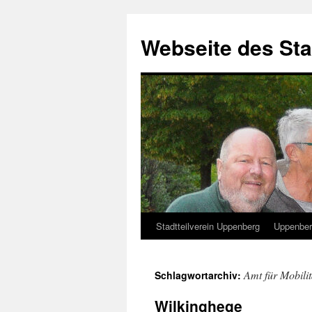
Zum
Inhalt
Webseite des Sta
springen
Stadtteilverein Uppenberg
Uppenber
Amt für Mobilit
Schlagwortarchiv:
Wilkinghege