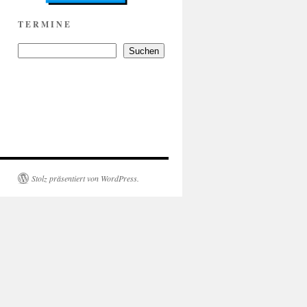
T E R M I N E
Suchen
Stolz präsentiert von WordPress.