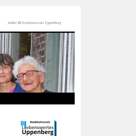
früher BI l(i)ebenswertes Uppenberg