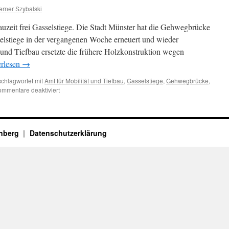
rner Szybalski
eit frei Gasselstiege. Die Stadt Münster hat die Gehwegbrücke
elstiege in der vergangenen Woche erneuert und wieder
 und Tiefbau ersetzte die frühere Holzkonstruktion wegen
erlesen
→
schlagwortet mit
Amt für Mobilität und Tiefbau
,
Gasselstiege
,
Gehwegbrücke
,
für
mmentare deaktiviert
Wilkinghege
enberg
Datenschutzerklärung